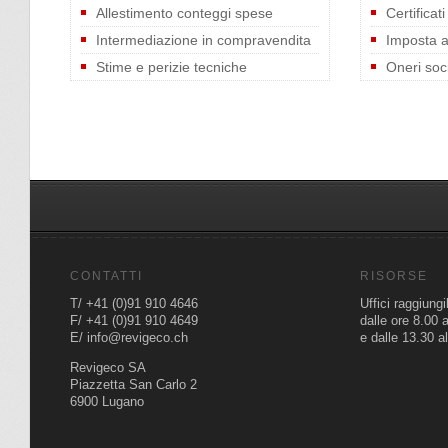
Allestimento conteggi spese
Certificati
Intermediazione in compravendita
Imposta a
Stime e perizie tecniche
Oneri soci
CONTATTI
RISORSE
T/ +41 (0)91 910 4646
Uffici raggiungi
F/ +41 (0)91 910 4649
dalle ore 8.00 
E/ info@revigeco.ch
e dalle 13.30 a
Revigeco SA
Piazzetta San Carlo 2
6900 Lugano