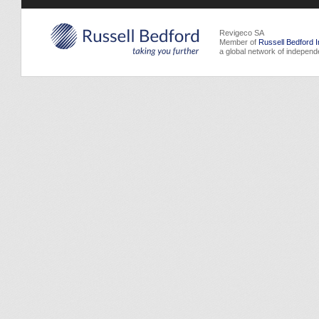
Revigeco SA
Member of
Russell Bedford I
a global network of independ